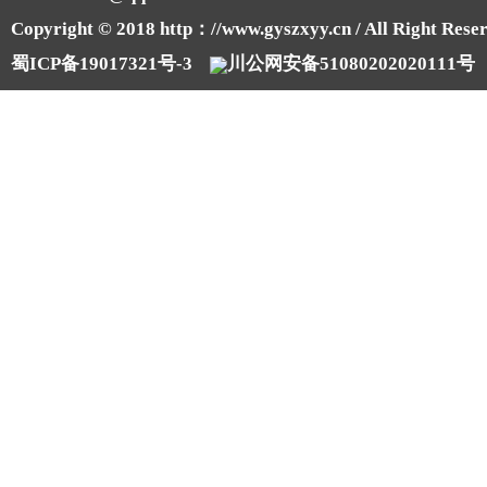
Copyright © 2018 http：//www.gyszxyy.cn / All Right Reser
蜀ICP备19017321号-3
川公网安备51080202020111号