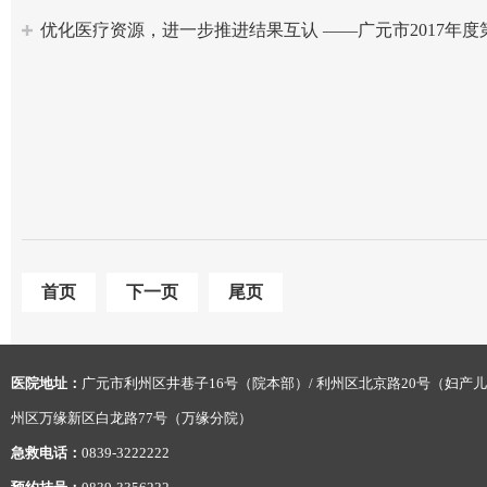
优化医疗资源，进一步推进结果互认 ——广元市2017年
首页
下一页
尾页
医院地址：
广元市利州区井巷子16号（院本部）/ 利州区北京路20号（妇产儿
州区万缘新区白龙路77号（万缘分院）
急救电话：
0839-3222222