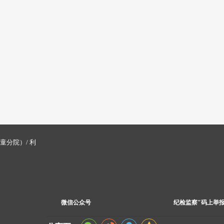
童分院）/ 利
微信公众号
纪检监察"码上举报