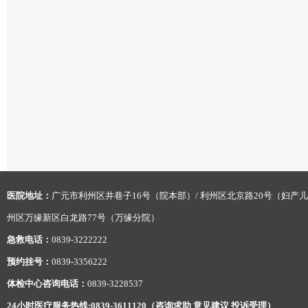
医院地址：
广元市利州区井巷子16号（院本部）/ 利州区北京路20号（妇产儿
州区万缘新区白龙路77号（万缘分院）
急救电话：
0839-3222222
预约挂号：
0839-3356222
体检中心咨询电话：
0839-3228537
24小时医疗服务热线:0839-3611120（咨询求助 意见建议 投诉受理）