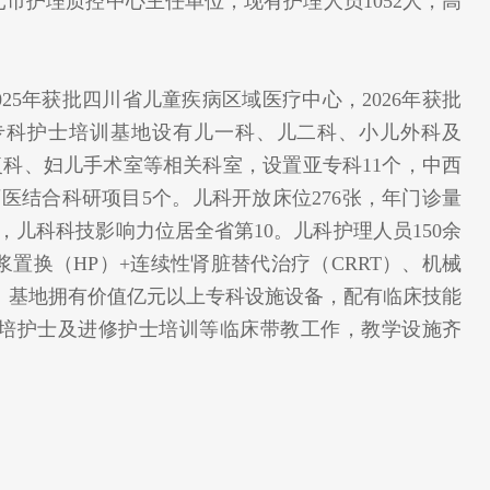
市护理质控中心主任单位，现有护理人员1052人，高
025年获批四川省儿童疾病区域医疗中心，2026年获批
专科护士培训基地设有儿一科、儿二科、小儿外科及
康复科、妇儿手术室等相关科室，设置亚专科11个，中西
医结合科研项目5个。儿科开放床位276张，年门诊量
富，儿科科技影响力位居全省第10。儿科护理人员150余
浆置换（HP）+连续性肾脏替代治疗（CRRT）、机械
术。基地拥有价值亿元以上专科设施设备，配有临床技能
培护士及进修护士培训等临床带教工作，教学设施齐