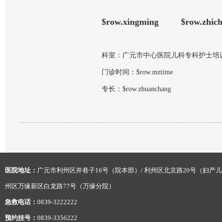
$row.xingming
$row.zhic
科室：
广元市中心医院儿科专科护士培训
门诊时间：
$row.mztime
专长：
$row.zhuanchang
医院地址：
广元市利州区井巷子16号（院本部）/ 利州区北京路20号（妇产儿
州区万缘新区白龙路77号（万缘分院）
急救电话：
0839-3222222
预约挂号：
0839-3356222