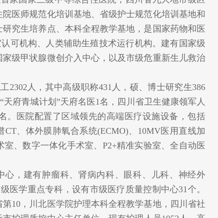
住院医师规范化培训基地、省级护士规范化培训基地和
士研究生培养点、本科全程教学基地，是国家药物和医
学实验室认可机构、人类辅助生殖技术运行机构。建有国家级
国家级甲状腺微创介入中心，以及市级危重新生儿救治
工2302人，其中高级职称431人，硕、博士研究生386
省“天府青城计划”天府名医1名，四川省卫生健康领军人
4名。医院配置了区域领先的高端医疗设施设备，包括
石能谱CT、体外膜肺氧合系统(ECMO)、10MV医用直线加
术室、数字一体化手术室、P2+精准实验室、全自动医
中心，建有肿瘤科、肾病内科、眼科、儿科、神经外
省级医学重点专科，设有市级医疗质量控制中心31个。
第10，川北医学院护理本科全程教学基地，四川省社