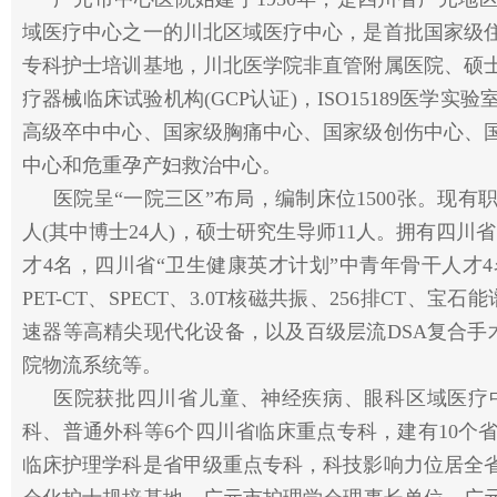
域医疗中心之一的川北区域医疗中心，是首批国家级
专科护士培训基地，川北医学院非直管附属医院、硕
疗器械临床试验机构(GCP认证)，ISO15189医
高级卒中中心、国家级胸痛中心、国家级创伤中心、
中心和危重孕产妇救治中心。
医院呈“一院三区”布局，编制床位1500张。现有职
人(其中博士24人)，硕士研究生导师11人。拥有四川
才4名，四川省“卫生健康英才计划”中青年骨干人才
PET-CT、SPECT、3.0T核磁共振、256排CT、宝
速器等高精尖现代化设备，以及百级层流DSA复合手
院物流系统等。
医院获批四川省儿童、神经疾病、眼科区域医疗
科、普通外科等6个四川省临床重点专科，建有10个
临床护理学科是省甲级重点专科，科技影响力位居全省