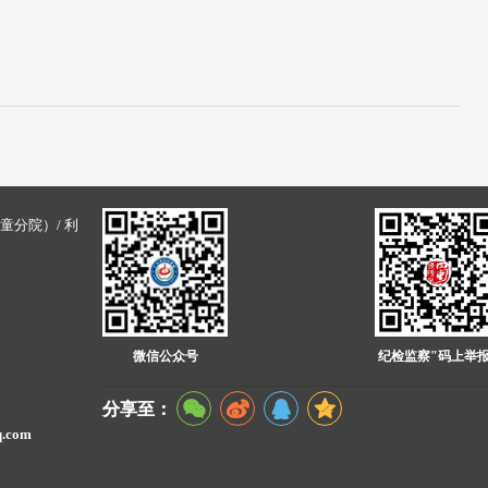
童分院）/ 利
微信公众号
纪检监察"码上举报
分享至：
.com