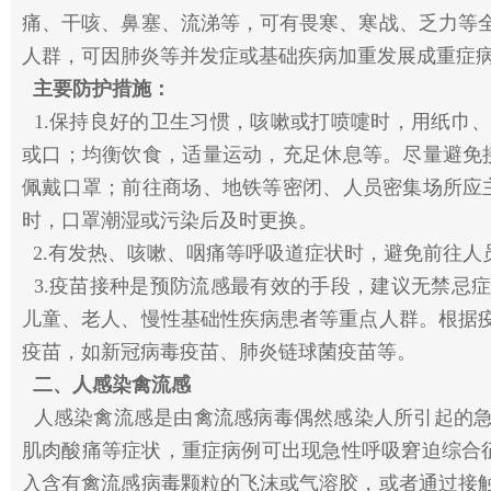
痛、干咳、鼻塞、流涕等，可有畏寒、寒战、乏力等
人群，可因肺炎等并发症或基础疾病加重发展成重症
主要防护措施：
1.保持良好的卫生习惯，咳嗽或打喷嚏时，用纸巾
或口；均衡饮食，适量运动，充足休息等。尽量避免
佩戴口罩；前往商场、地铁等密闭、人员密集场所应
时，口罩潮湿或污染后及时更换。
2.有发热、咳嗽、咽痛等呼吸道症状时，避免前往人
3.
疫苗接种是预防流感最有效的手段，建议无禁忌
儿童、老人、慢性基础性疾病患者等重点人群。根据
疫苗，如新冠病毒疫苗、肺炎链球菌疫苗等。
二、人感染禽流感
人感染禽流感是由禽流感病毒偶然感染人所引起的急
肌肉酸痛等症状，重症病例可出现急性呼吸窘迫综合征
入含有禽流感病毒颗粒的飞沫或气溶胶，或者通过接