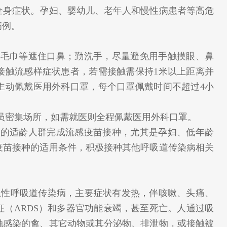
全身症状。孕妇、婴幼儿、老年人和慢性病患者等高危
病例。
、毛巾等遮住口鼻；勤洗手，尽量避免用手触摸眼、鼻
接触流感样症状患者，若需接触需保持1米以上距离并
主动佩戴医用外科口罩，每个口罩佩戴时间不超过4小
员密集场所，如需就医则全程佩戴医用外科口罩。
症的适龄人群完成流感疫苗接种，尤其是孕妇、低年龄
疫苗接种的适用条件，积极接种其他呼吸道传染病相关
性呼吸道传染病，主要症状有发热，伴咳嗽、头痛、
（ARDS）和多器官功能衰竭，甚至死亡。人通过吸
触感染的禽、其它动物或其分泌物、排泄物，或接触被