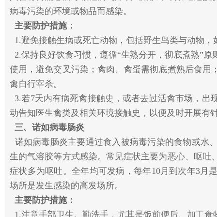
病毒污染的环境或物品而感染。
主要防护措施：
1.避免接触生病或死亡动物，包括野生鸟类与动物，
2.保持良好饮食习惯，遵循“生熟分开，彻底煮熟”
使用，避免交叉污染；禽肉、禽蛋需彻底煮熟后食用
禽自行宰杀。
3.若7天内有病死禽接触史，或者去过活禽市场，出
动告知医生禽类及相关环境接触史，以便及时开展有
三、诺如病毒肠炎
诺如病毒肠炎主要通过食入被病毒污染的食物或水、
生的气溶胶等方式感染。常见症状主要为恶心、呕吐
症状多为呕吐。全年均可发病，每年10月到次年3月
场所是发生感染的高发场所。
主要防护措施：
1.注意手部卫生。勤洗手，尤其是饭前便后、加工食