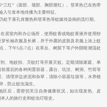
和“三红”（面部、颈部、胸部潮红）。登革热已在热带
以输入引发本地传播为主要特征。
仍处于基孔肯雅热和登革热等蚊媒传染病的流行期。
在居室内和办公场所，使用蚊香或电蚊香液并使用纱
应穿长袖衣服及长裤，并于外露的皮肤及衣服上涂上蚊
点，下午5点-7点）在草丛、树荫下等户外阴暗潮湿处
剂、电蚊拍、灭蚊灯等开展灭蚊。定期清除家庭、单
房前屋后的各种闲置容器，露台、坑洼、树洞、竹筒等
渠、清理岸边淤泥和杂草，清除小容器垃圾等，水养植
虫卵，防止蚊虫滋生。
地区后，需密切关注自身健康状况，如出现发热、皮
期本人的旅行史和蚊虫叮咬史。