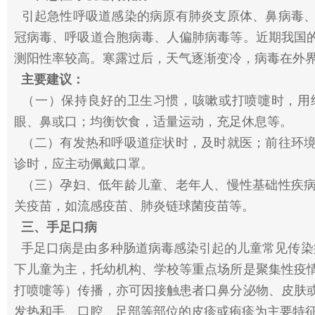
引起急性呼吸道感染的病原有肺炎支原体、鼻病毒、
冠病毒、呼吸道合胞病毒、人偏肺病毒等。近期我国
测阳性率较高。寒露过后，天气逐渐变冷，病毒在外
主要建议：
（一）保持良好的卫生习惯，咳嗽或打喷嚏时，用
眼、鼻或口；均衡饮食，适量运动，充足休息等。
（二）有发热和呼吸道症状时，及时就医；前往环境
诊时，应主动佩戴口罩。
（三）孕妇、低年龄儿童、老年人、慢性基础性疾病
关疫苗，如流感疫苗、肺炎链球菌疫苗等。
三、手足口病
手足口病是由多种肠道病毒感染引起的儿童常见传染
下儿童为主，托幼机构、学校等重点场所是聚集性疫
打喷嚏等）传播，亦可因接触患者口鼻分泌物、皮肤
发热和手、口腔、足部等部位的皮疹或疱疹为主要特