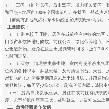
心、“三痛”（剧烈头痛、后眼窝痛、肌肉和关节痛）
和亚热带地区的100多个国家流行。在我国，登革热
目前南方多地气温和降水仍然适宜伊蚊繁殖和活动，
主要建议：
（一）避免蚊子叮咬。居住在或前往有伊蚊的地区，
门纱窗和蚊帐进行防蚊。前往公园、绿化带等地点，
虫驱避药物。避免在蚊虫出没频繁时间段（上午7点-9
长时间逗留。
（二）灭蚊，清理蚊虫孳生地。室内可使用杀虫气雾
位内的各种积水，翻盆倒罐，及时清理阳台、天台、
易积水的地方需要定期疏通以及平洼填坑，并疏通沟
物勤换洗，每周至少换水1次，刷洗容器内壁，清除
（三）提高自我就诊意识。居住在或前往有伊蚊的
疹、关节和肌肉痛等症状，及时就医，并告知医生近
二、急性呼吸道传染病