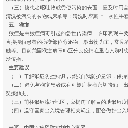
（三）被患者呕吐物或粪便污染的表面，应及时用含
清洗被污染的衣物或床单等；清洗时应戴上一次性手
五、猴痘
猴痘是由猴痘病毒引起的急性传染病，临床表现主要
直接接触患者的病变部位分泌物、渗出物为主，常见
触等。目前我国猴痘病毒Ⅱb亚分支疫情在重点人群中
发传播。
主要建议：
（一）了解猴痘防控知识，增强自我防护意识，保持
（二）避免与猴痘患者或有可疑症状者密切接触，出
疑接触史。
（三）前往猴痘流行地区，应提前了解目的地猴痘疫
（四）遵守国家出入境管理相关规定，配合做好出入
来源：中国疾病预防控制中心官网