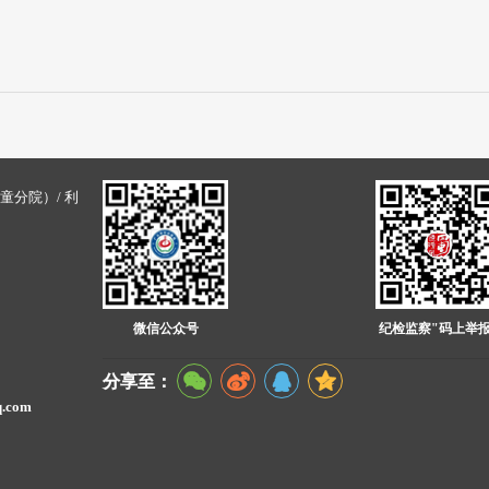
童分院）/ 利
微信公众号
纪检监察"码上举报
分享至：
.com