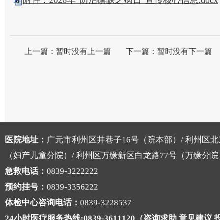
附件：2026年“防治碘缺乏病日”宣传核心信息.docx
上一篇：
暂时没有上一篇
下一篇：
暂时没有下一篇
医院地址：
广元市利州区井巷子16号（院本部）/ 利州区北
（妇产儿童分院）/ 利州区万缘新区白龙路77号（万缘分院
急救电话：
0839-3222222
预约挂号：
0839-3356222
体检中心咨询电话：
0839-3228537
24小时医疗服务热线:0839-3611120（咨询求助 意见建议